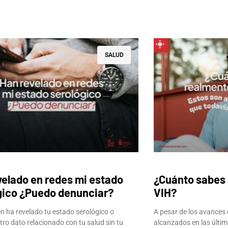
SALUD
velado en redes mi estado
¿Cuánto sabes 
gico ¿Puedo denunciar?
VIH?
ien ha revelado tu estado serológico o
A pesar de los avances 
tro dato relacionado con tu salud sin tu
alcanzados en las últim