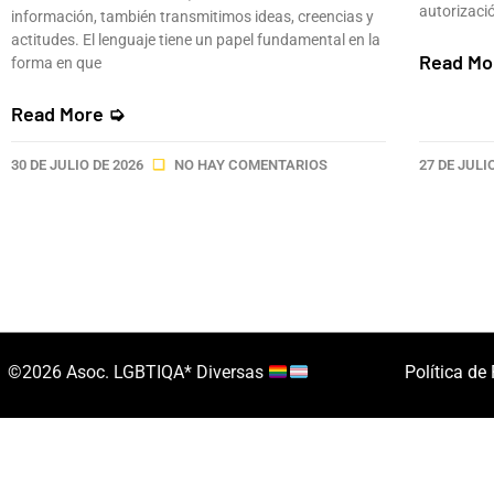
autorizació
información, también transmitimos ideas, creencias y
actitudes. El lenguaje tiene un papel fundamental en la
Read Mo
forma en que
Read More ➭
30 DE JULIO DE 2026
NO HAY COMENTARIOS
27 DE JULI
©2026 Asoc. LGBTIQA* Diversas
Política de