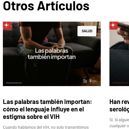
Otros Artículos
SALUD
Las palabras también importan:
Han re
cómo el lenguaje influye en el
seroló
estigma sobre el VIH
Sí. Si algu
cualquier o
Cuando hablamos del VIH, no solo transmitimos