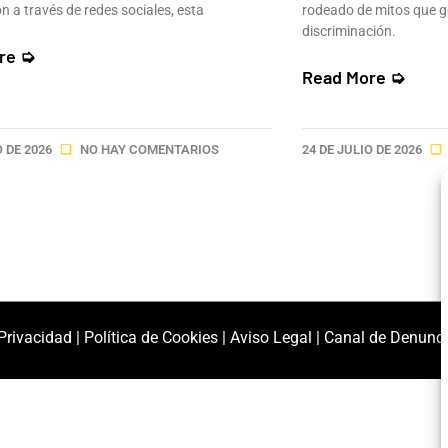
n a través de redes sociales, esta
rodeado de mitos que g
discriminación.
re ➭
Read More ➭
O DE 2026
NO HAY COMENTARIOS
24 DE JULIO DE 2026
 Privacidad
|
Política de Cookies
|
Aviso Legal
|
Canal de Denunc