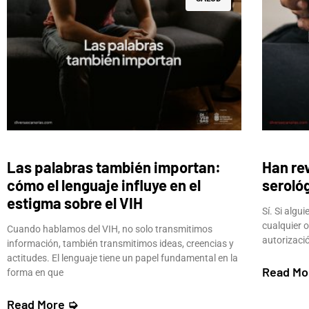
Las palabras también importan:
Han re
cómo el lenguaje influye en el
seroló
estigma sobre el VIH
Sí. Si algu
cualquier o
Cuando hablamos del VIH, no solo transmitimos
autorizació
información, también transmitimos ideas, creencias y
actitudes. El lenguaje tiene un papel fundamental en la
Read Mo
forma en que
Read More ➭