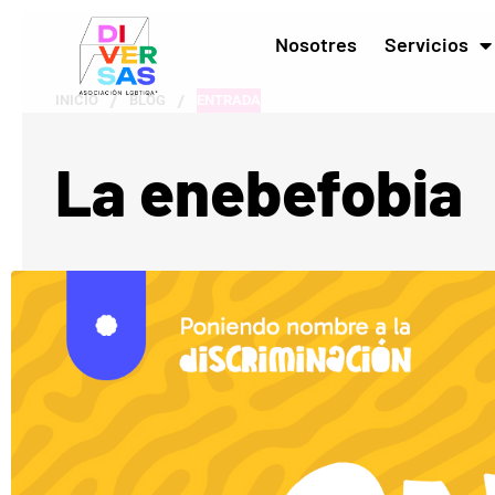
Nosotres
Servicios
/
/
INICIO
BLOG
ENTRADA
La enebefobia