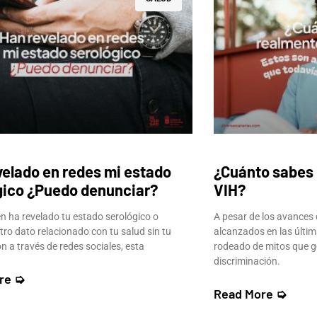
velado en redes mi estado
¿Cuánto sabes 
gico ¿Puedo denunciar?
VIH?
ien ha revelado tu estado serológico o
A pesar de los avances 
tro dato relacionado con tu salud sin tu
alcanzados en las últim
n a través de redes sociales, esta
rodeado de mitos que g
discriminación.
re ➭
Read More ➭