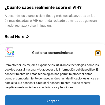
¿Cuánto sabes realmente sobre el VIH?
A pesar de los avances científicos y médicos alcanzados en las
últimas décadas, el VIH continúa rodeado de mitos que generan
miedo, rechazo y discriminación.
Read More ➭
24 DE JULIO DE 2026
NO HAY COMENTARIOS
Gestionar consentimiento
Para ofrecer las mejores experiencias, utilizamos tecnologías como las
cookies para almacenar y/o acceder a la información del dispositivo. El
consentimiento de estas tecnologías nos permitirá procesar datos
©2026 Asoc. LGBTIQA* Diversas
como el comportamiento de navegación o las identificaciones únicas en
este sitio. No consentir o retirar el consentimiento, puede afectar
negativamente a ciertas características y funciones.
Aceptar
Política de Privacidad
|
Política de Cookies
|
Aviso Legal
|