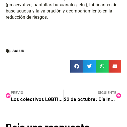
(preservativo, pantallas bucoanales, etc.), lubricantes de
base acuosa y la valoración y acompañamiento en la
reducción de riesgos.
SALUD
PREVIO
SIGUIENTE
Los colectivos LGBTIQA+ denuncian la transfobia del Ayuntamiento de Tacoronte y exigen el cese de la Concejala de Igualdad
22 de octubre: Día Internacional de Acción por la Despatologización Trans
Deja una respuesta